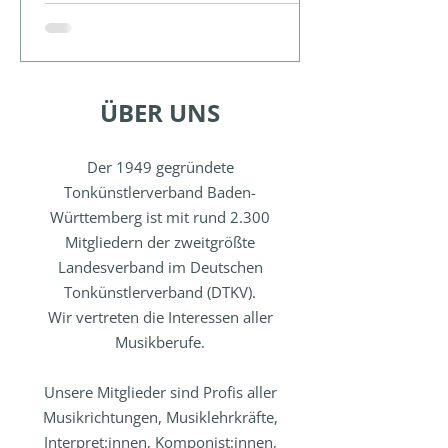
Lehrkräften ganz herzlich bedanken, die
im vergangenen Schul- und Studienjahr
mit viel Engagement und Kompetenz den
musikalischen Nachwuchs gefördert und
gefordert haben. Auch die bis zum
ÜBER UNS
Anmeldeschluss 31. Juli insgesamt
eingegangenen 125 Anmeldungen zu
unserem 71. Jugendwettbewerb haben
Der 1949 gegründete
uns sehr gefreut. Jetzt heißt es einmal
Tonkünstlerverband Baden-
durchatmen, Kraft tanken (und üben nic
Württemberg ist mit rund 2.300
Mitgliedern der zweitgrößte
Landesverband im Deutschen
Tonkünstlerverband (DTKV).
Wir vertreten die Interessen aller
Musikberufe.
Unsere Mitglieder sind Profis aller
Musikrichtungen, Musiklehrkräfte,
Interpret:innen, Komponist:innen,