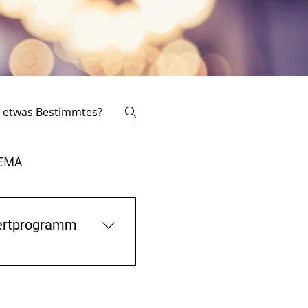
EMA
zertprogramm
 helfen können...