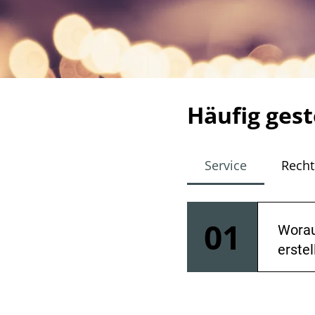
Häufig gest
Service
Recht
01
Worau
erstel
Ein pa