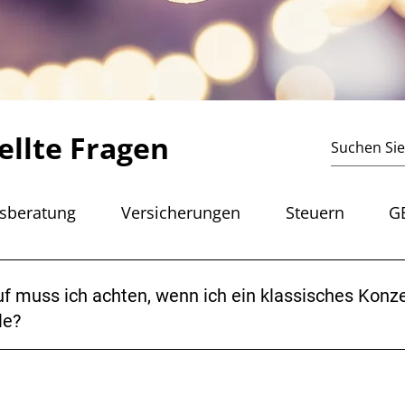
ellte Fragen
sberatung
Versicherungen
Steuern
G
f muss ich achten, wenn ich ein klassisches Kon
le?
ar Regeln, die bei der Erstellung von Programmheften